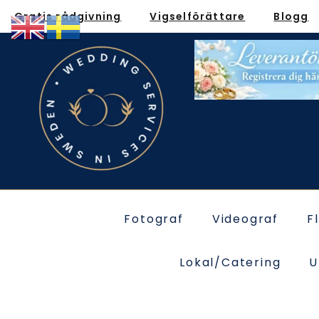
Gratis rådgivning
Vigselförättare
Blogg
Fotograf
Videograf
F
Lokal/Catering
U