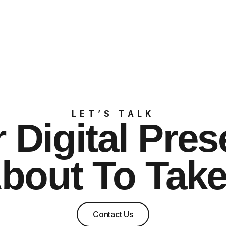
LET’S TALK
 Digital Pre
About To Take
Contact Us