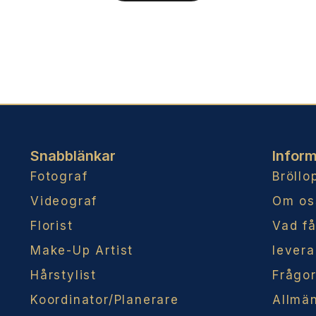
Snabblänkar
Inform
Fotograf
Bröllo
Videograf
Om os
Florist
Vad f
Make-Up Artist
levera
Hårstylist
Frågor
Koordinator/Planerare
Allmän