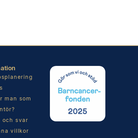
ation
psplanering
s
år man som
ntör?
 och svar
na villkor