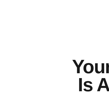
Your
Is 