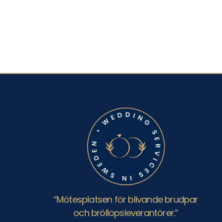
“Mötesplatsen för blivande brudpar
och bröllopsleverantörer.”