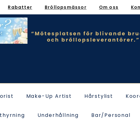
Rabatter
Bröllopsmässor
Om oss
Ko
lorist
Make-Up Artist
Hårstylist
Koor
thyrning
Underhållning
Bar/Personal