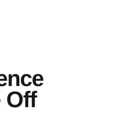
sence
 Off