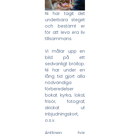
Ni har tagit det
underbara steget
och bestämt er
för att leva era liv
tillsammans.
Vi målar upp en
bild på ett
sedvanligt bröllop.
Ni har under en
lång tid gjort alla
nödvändiga
förberedelser
bokat kyrka, lokal,
frisör, fotograf,
skickat ut
inbjudningskort,
o.s.v.
Äntligen har