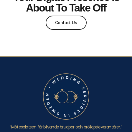
About To Take Off
Contact Us
“Mötesplatsen för blivande brudpar och bröllopsleverantörer.”