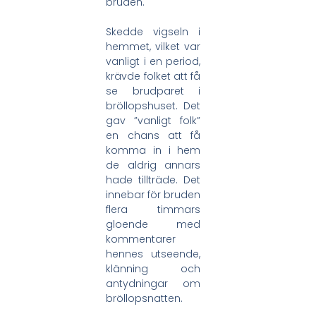
bruden.
Skedde vigseln i
hemmet, vilket var
vanligt i en period,
krävde folket att få
se brudparet i
bröllopshuset. Det
gav ”vanligt folk”
en chans att få
komma in i hem
de aldrig annars
hade tillträde. Det
innebar för bruden
flera timmars
gloende med
kommentarer
hennes utseende,
klänning och
antydningar om
bröllopsnatten.