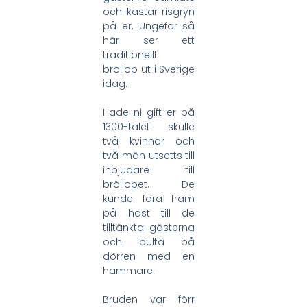
och kastar risgryn
på er. Ungefär så
här ser ett
traditionellt
bröllop ut i Sverige
idag.
Hade ni gift er på
1300-talet skulle
två kvinnor och
två män utsetts till
inbjudare till
bröllopet. De
kunde fara fram
på häst till de
tilltänkta gästerna
och bulta på
dörren med en
hammare.
Bruden var förr