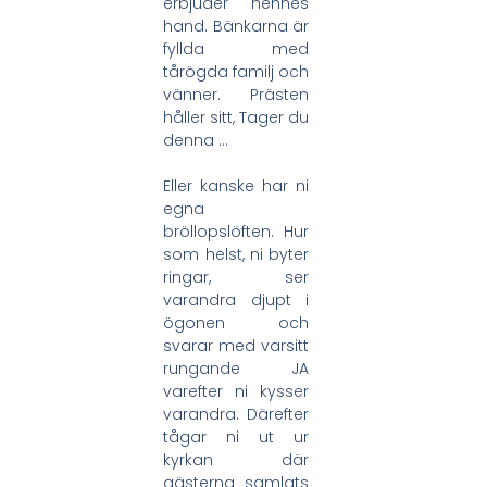
erbjuder hennes
hand. Bänkarna är
fyllda med
tårögda familj och
vänner. Prästen
håller sitt, Tager du
denna …
Eller kanske har ni
egna
bröllopslöften. Hur
som helst, ni byter
ringar, ser
varandra djupt i
ögonen och
svarar med varsitt
rungande JA
varefter ni kysser
varandra. Därefter
tågar ni ut ur
kyrkan där
gästerna samlats