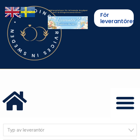
För
leverantörer
Typ av leverantör