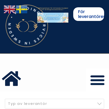
För
leverantörer
Typ av leverantör