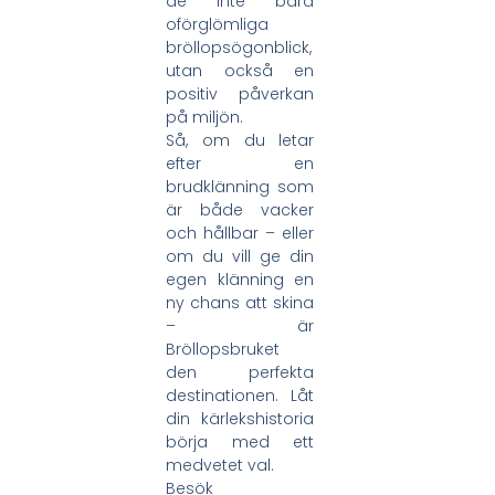
de inte bara
oförglömliga
bröllopsögonblick,
utan också en
positiv påverkan
på miljön.
Så, om du letar
efter en
brudklänning som
är både vacker
och hållbar – eller
om du vill ge din
egen klänning en
ny chans att skina
– är
Bröllopsbruket
den perfekta
destinationen. Låt
din kärlekshistoria
börja med ett
medvetet val.
Besök