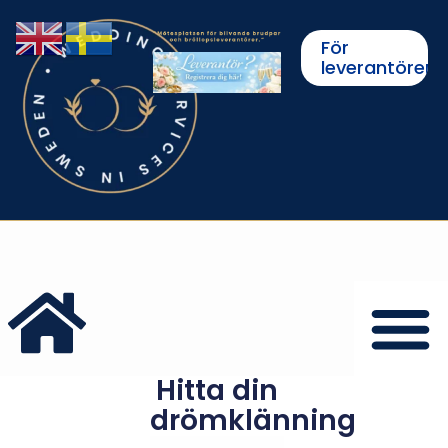
För
leverantörer
Hitta din
drömklänning