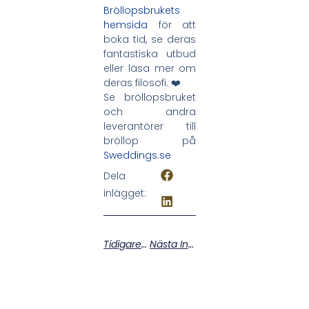
Bröllopsbrukets
hemsida
för att
boka tid, se deras
fantastiska utbud
eller läsa mer om
deras filosofi. ❤️
Se bröllopsbruket
och andra
leverantörer till
bröllop på
Sweddings.s
e
Dela
inlägget:
Tidigare Inlägg
Nästa Inlägg