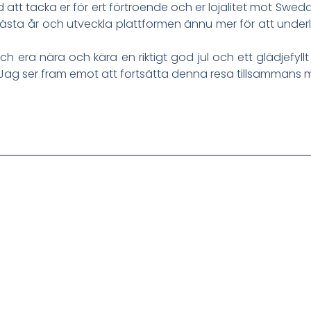
 att tacka er för ert förtroende och er lojalitet mot Swedd
sta år och utveckla plattformen ännu mer för att underlät
ch era nära och kära en riktigt god jul och ett glädjefyllt 
Jag ser fram emot att fortsätta denna resa tillsammans m