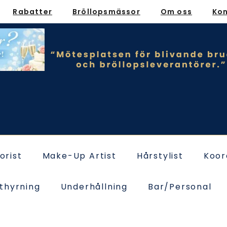
Rabatter
Bröllopsmässor
Om oss
Ko
lorist
Make-Up Artist
Hårstylist
Koor
thyrning
Underhållning
Bar/Personal