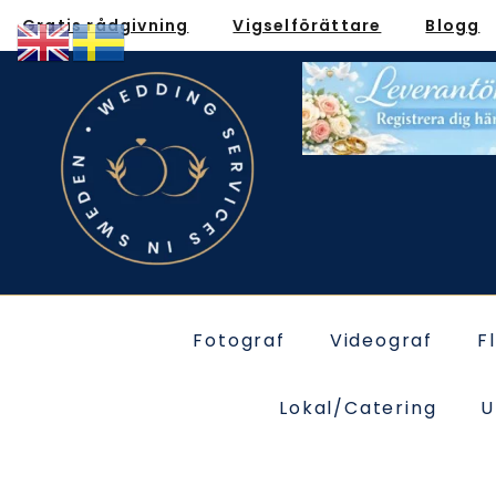
Gratis rådgivning
Vigselförättare
Blogg
Fotograf
Videograf
F
Lokal/Catering
U