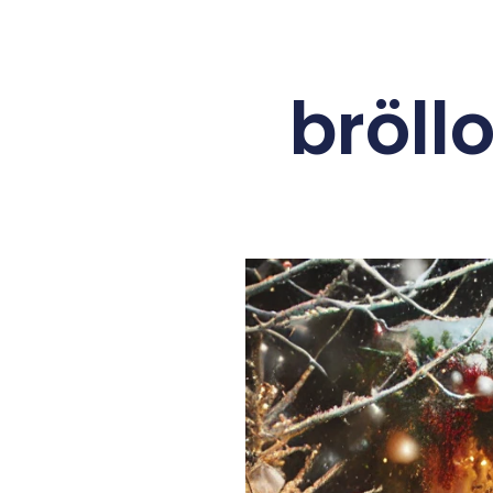
bröll