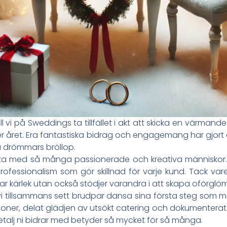
ll vi på Sweddings ta tillfället i akt att skicka en värmande 
 året. Era fantastiska bidrag och engagemang har gjort de
 drömmars bröllop.
ta med så många passionerade och kreativa människor. Ni
rofessionalism som gör skillnad för varje kund. Tack va
r kärlek utan också stödjer varandra i att skapa oförglö
i tillsammans sett brudpar dansa sina första steg som ma
ner, delat glädjen av utsökt catering och dokumentera
e detalj ni bidrar med betyder så mycket för så många.