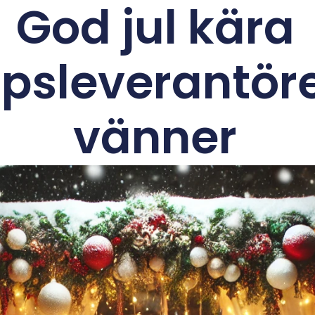
God jul kära
opsleverantör
vänner