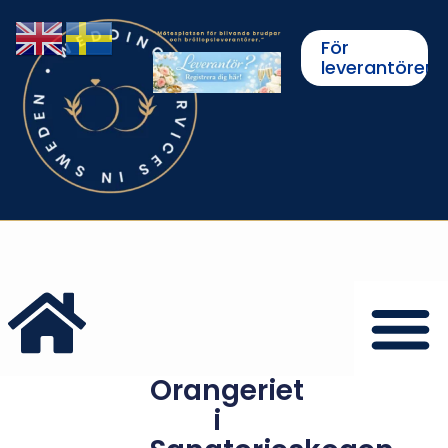
För
leverantörer
Orangeriet
i