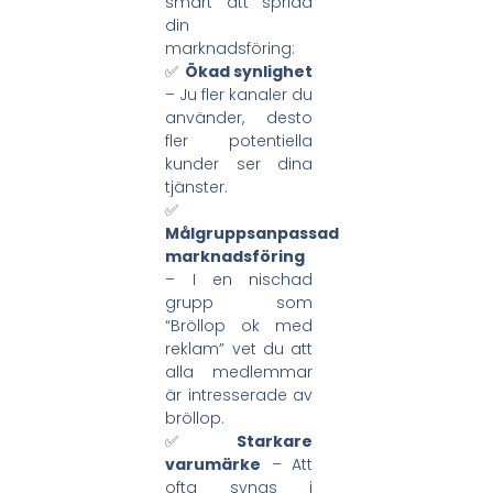
smart att sprida
din
marknadsföring:
✅
Ökad synlighet
– Ju fler kanaler du
använder, desto
fler potentiella
kunder ser dina
tjänster.
✅
Målgruppsanpassad
marknadsföring
– I en nischad
grupp som
“Bröllop ok med
reklam” vet du att
alla medlemmar
är intresserade av
bröllop.
✅
Starkare
varumärke
– Att
ofta synas i