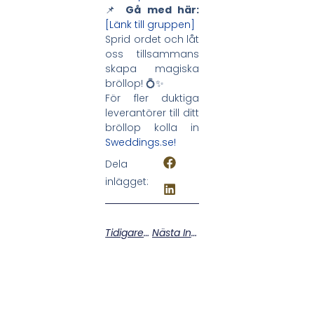
📌
Gå med här:
[Länk till gruppen]
Sprid ordet och låt
oss tillsammans
skapa magiska
bröllop! 💍✨
För fler duktiga
leverantörer till ditt
bröllop kolla in
Sweddings.se!
Dela
inlägget:
Tidigare Inlägg
Nästa Inlägg