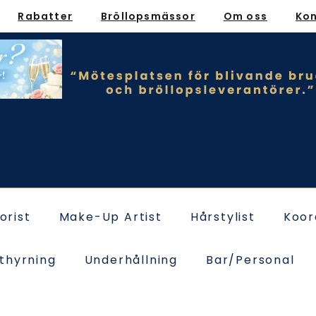
Rabatter
Bröllopsmässor
Om oss
Ko
lorist
Make-Up Artist
Hårstylist
Koor
thyrning
Underhållning
Bar/Personal