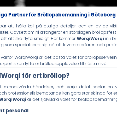
liga Partner för Bröllopsbemanning i Göteborg
bär att hålla koll på otaliga detaljer, och en av de vikt
gäster. Oavsett om ni arrangerar en storslagen bröllopsfest 
att allt ska flyta smidigt. Här kommer
WorqiWorqi
in i b
rg som specialiserar sig på att leverera erfaren och prof
 varför WorqiWorqi är det bästa valet för bröllopsserveri
xpertis kan lyfta er bröllopsupplevelse till nästa nivå.
Worqi för ert bröllop?
t minnesvärda händelser, och varje detalj spelar en vi
och professionellt bemötande kan göra stor skillnad för e
WorqiWorqi
är det självklara valet för bröllopsbemannin
nt personal