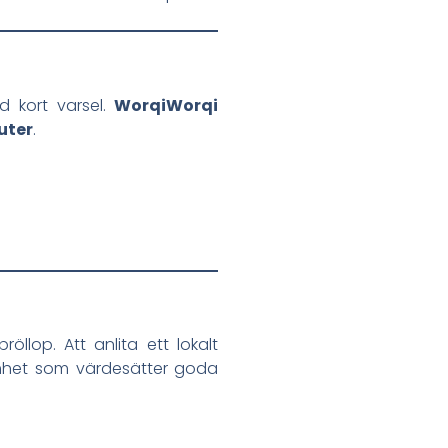
d kort varsel.
WorqiWorqi
uter
.
llop. Att anlita ett lokalt
amhet som värdesätter goda