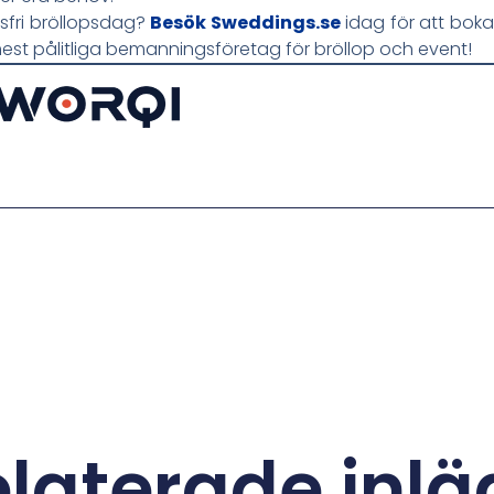
ssfri bröllopsdag?
Besök Sweddings.se
idag för att bok
st pålitliga bemanningsföretag för bröllop och event!
laterade inl