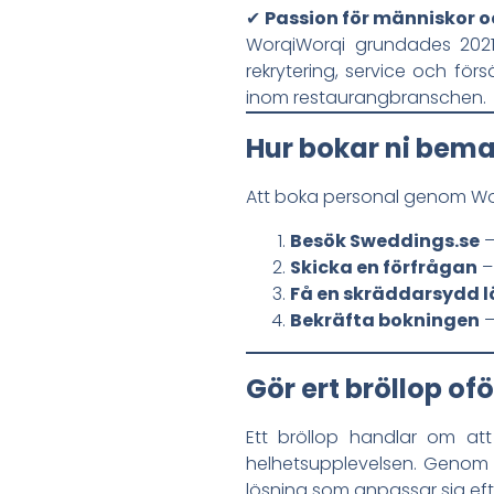
✔
Passion för människor o
WorqiWorqi grundades 20
rekrytering, service och för
inom restaurangbranschen.
Hur bokar ni beman
Att boka personal genom Worq
Besök Sweddings.se
–
Skicka en förfrågan
– 
Få en skräddarsydd l
Bekräfta bokningen
–
Gör ert bröllop o
Ett bröllop handlar om at
helhetsupplevelsen. Genom 
lösning som anpassar sig eft