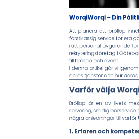
WorqiWorqi – Din Pålit
Att planera ett bröllop inne
förstklassig service för era 
rätt personal avgörande för 
rekryteringsföretag i Götebo
till bröllop och event.
I denna artikel går vi igenom
deras tjänster och hur deras e
Varför välja Worqi
Bröllop är en av livets mes
servering, smidig barservice 
några anledningar till varför
1. Erfaren och kompete