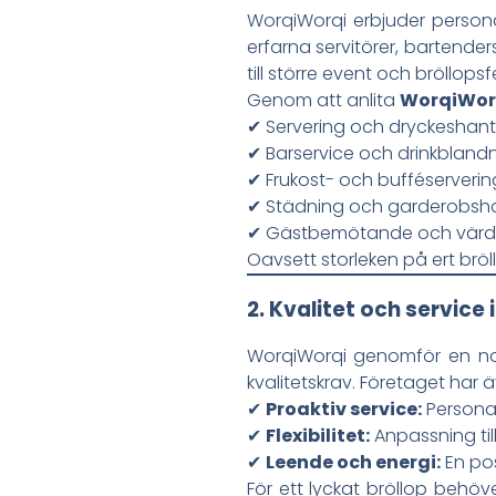
WorqiWorqi erbjuder person
erfarna servitörer, bartende
till större event och bröllopsf
Genom att anlita
WorqiWor
✔ Servering och dryckeshant
✔ Barservice och drinkbland
✔ Frukost- och bufféserverin
✔ Städning och garderobsh
✔ Gästbemötande och värd
Oavsett storleken på ert bröllo
2. Kvalitet och service 
WorqiWorqi genomför en nogg
kvalitetskrav. Företaget har ä
✔
Proaktiv service:
Personal
✔
Flexibilitet:
Anpassning til
✔
Leende och energi:
En pos
För ett lyckat bröllop behö