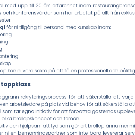
al med upp till 30 års erfarenhet inom restaurangbrans
rs och konferensvärdar som har arbetat på allt från exklus
ester.
qi
får ni tillgång till personal med kunskap inom:
ering
ning
g
antering
skap
p kan ni vara säkra på att få en professionell och pålitlig s
i toppklass
rann rekryteringsprocess för att säkerställa att varje a
ven arbetsledare på plats vid behov för att säkerställa att a
 som tar egna initiativ för att förbättra gästernas uppleve
l olika bröllopskoncept och teman.
itiv och hjälpsam attityd som gör ert bröllop ännu mer m
ver ni en bemanningspartner som inte bara levererar ser