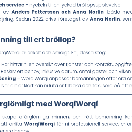
ch service
– nyckeln till en lyckad bröllopsupplevelse.
21 av
Anders Pettersson och Anna Norlin
, båda med
säljning. Sedan 2022 drivs företaget av
Anna Norlin
, so
ning till ert bröllop?
iWorqi är enkelt och smidigt. Följ dessa steg:
 Här hittar ni en översikt över tjänster och kontaktuppgifter
Beskriv ert behov, inklusive datum, antal gäster och vilken
ösning
– WorqiWorqi anpassar bemanningen efter era ö
 När allt är klart kan ni luta er tillbaka och fokusera på att 
förglömligt med WorqiWorqi
t skapa oförglömliga minnen, och rätt bemanning kan 
att anlita
WorqiWorqi
får ni professionell service, erf
er era behov.