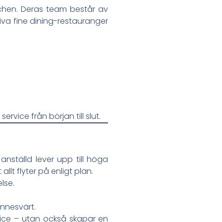
chen. Deras team består av
iva fine dining-restauranger
ervice från början till slut.
nställd lever upp till höga
llt flyter på enligt plan.
lse.
innesvärt.
vice – utan också skapar en