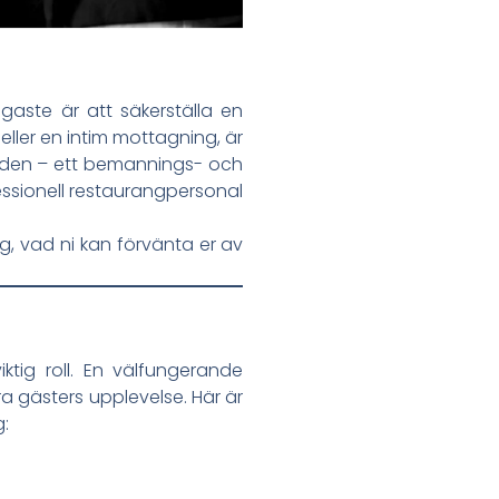
igaste är att säkerställa en
eller en intim mottagning, är
ilden – ett bemannings- och
essionell restaurangpersonal
ng, vad ni kan förvänta er av
ktig roll. En välfungerande
ra gästers upplevelse. Här är
g: