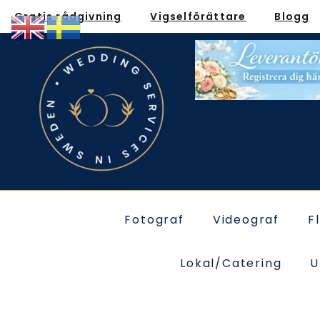
Gratis rådgivning
Vigselförättare
Blogg
Fotograf
Videograf
F
Lokal/Catering
U