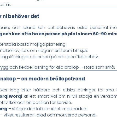
sfär.
är ni behöver det
gbara, och ibland kan det behövas extra personal me
 och kan ofta ha en person på plats inom 60-90 min
äkerställa bästa möjliga planering.
nalbehov, t.ex. om någon i ert team blir sjuk.
ngslösningar baserade på era specifika behov.
rygg och flexibel lösning för alla bröllop – stora som små.
enskap – en modern bröllopstrend
r idag efter hållbara och etiska lösningar för sina brö
orqiWorqi
är ett smart val om ni vill stödja en verks
etsvillkor och en passion för service.
borg
– stödjer den lokala arbetsmarknaden.
– vilket resulterar i glad och motiverad personal.