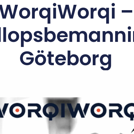
WorqiWorqi –
llopsbemanni
Göteborg