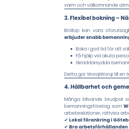
varm och välkomnande atmo
3. Flexibel bokning – N
Bröllop kan vara oförutsä
erbjuder snabb bemanning
Boka i god tid för att s
Få hjälp vid akuta perso
Skräddarsydda bemanni
Detta gör WorqiWorqi till en t
4. Hållbarhet och gem
Många blivande brudpar söke
bemanningsföretag som
W
arbetsrelationer, rättvisa arb
✔
Lokal förankring i Göte
✔
Bra arbetsförhållanden