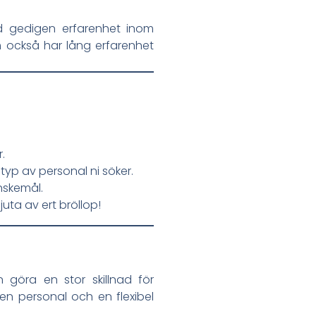
 gedigen erfarenhet inom
m också har lång erfarenhet
.
 typ av personal ni söker.
nskemål.
njuta av ert bröllop!
göra en stor skillnad för
aren personal och en flexibel