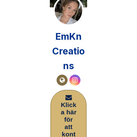
EmKn
Creatio
ns
Klick
a här
för
att
kont