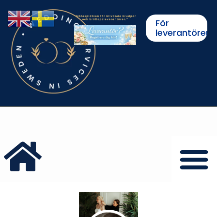
För
leverantörer