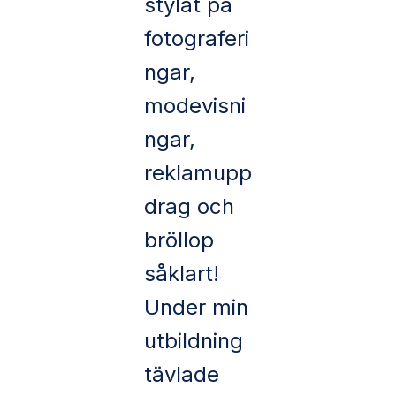
stylat på
fotograferi
ngar,
modevisni
ngar,
reklamupp
drag och
bröllop
såklart!
Under min
utbildning
tävlade