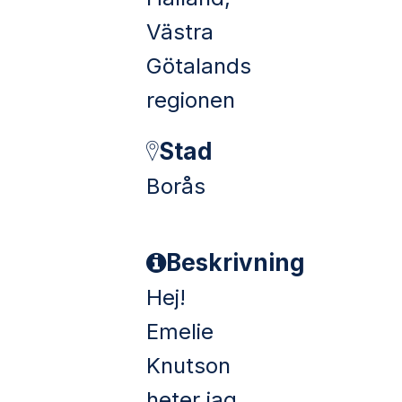
Västra
Götalands
regionen
Stad
Borås
Beskrivning
Hej!
Emelie
Knutson
heter jag