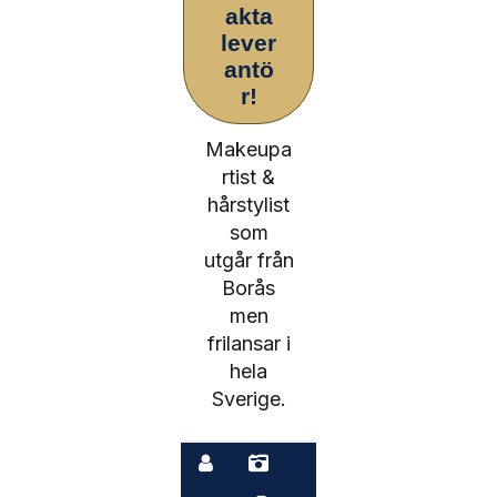
akta
lever
antö
r!
Makeupa
rtist &
hårstylist
som
utgår från
Borås
men
frilansar i
hela
Sverige.