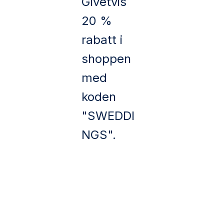
Givetvis
20 %
rabatt i
shoppen
med
koden
"SWEDDI
NGS".