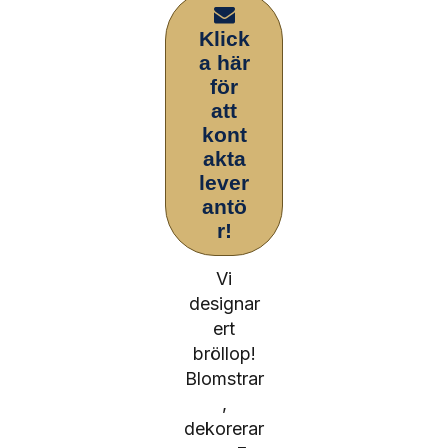
Klick
a här
för
att
kont
akta
lever
antö
r!
Vi
designar
ert
bröllop!
Blomstrar
,
dekorerar