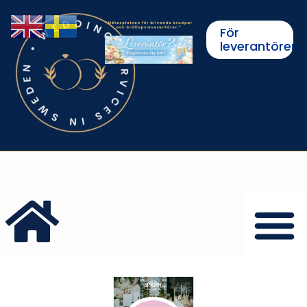
För
leverantörer