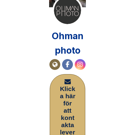
Ohman
photo
Klick
a här
för
att
kont
akta
lever