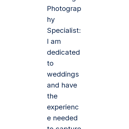
Photograp
hy
Specialist:
I am
dedicated
to
weddings
and have
the
experienc
e needed
to capture