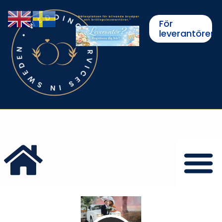
För
leverantörer