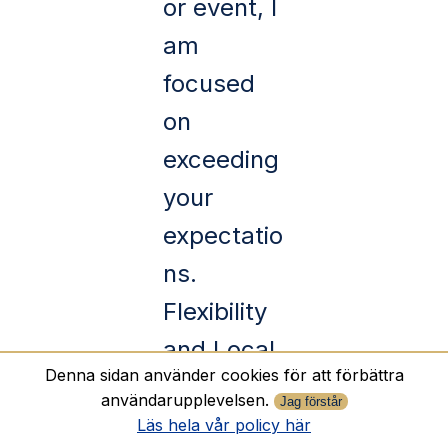
or event, I
am
focused
on
exceeding
your
expectatio
ns.
Flexibility
and Local
Denna sidan använder cookies för att förbättra
Service:
användarupplevelsen.
Jag förstår
As a
Läs hela vår policy här