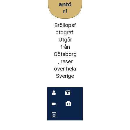
antö
r!
Bröllopsf
otograf.
Utgår
från
Göteborg
, reser
över hela
Sverige