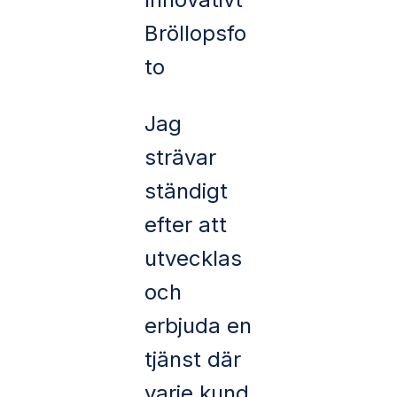
Bröllopsfo
to
Jag
strävar
ständigt
efter att
utvecklas
och
erbjuda en
tjänst där
varje kund