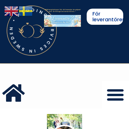
För
leverantörer