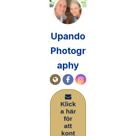
Upando
Photogr
aphy
Klick
a här
för
att
kont