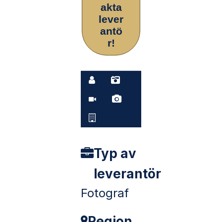
akta
lever
antö
r!
Typ av
leverantör
Fotograf
Region