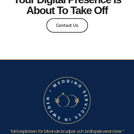
About To Take Off
Contact Us
“Mötesplatsen för blivande brudpar och bröllopsleverantörer.”