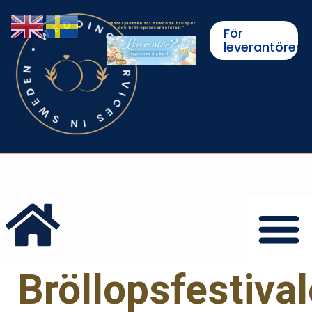
För
leverantörer
Bröllopsfestiva