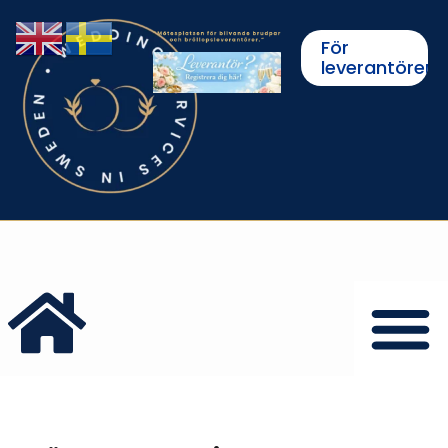
För
leverantörer