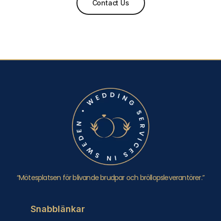
Contact Us
“Mötesplatsen för blivande brudpar och bröllopsleverantörer.”
Snabblänkar