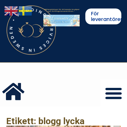
För
leverantörer
Etikett: blogg lycka