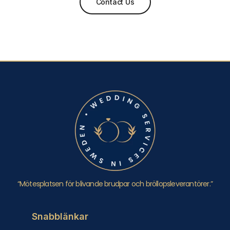
Contact Us
“Mötesplatsen för blivande brudpar och bröllopsleverantörer.”
Snabblänkar