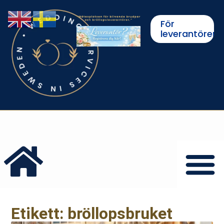
För
leverantörer
Etikett: bröllopsbruket