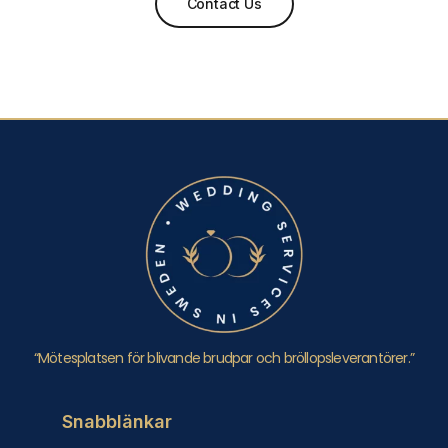
Contact Us
“Mötesplatsen för blivande brudpar och bröllopsleverantörer.”
Snabblänkar