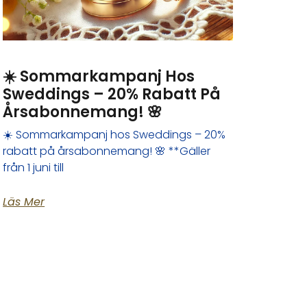
☀️ Sommarkampanj Hos
Sweddings – 20% Rabatt På
Årsabonnemang! 🌸
☀️ Sommarkampanj hos Sweddings – 20%
rabatt på årsabonnemang! 🌸 **Gäller
från 1 juni till
Läs Mer