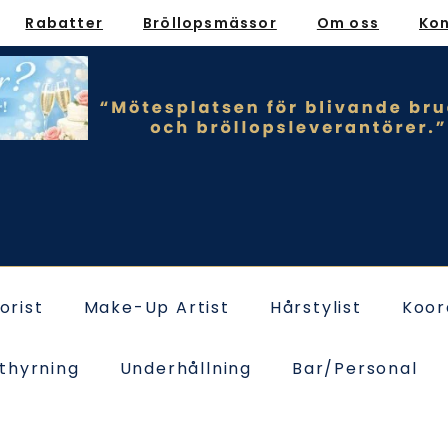
Rabatter
Bröllopsmässor
Om oss
Ko
lorist
Make-Up Artist
Hårstylist
Koor
thyrning
Underhållning
Bar/Personal