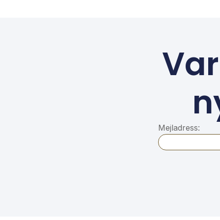
Var
n
Mejladress: