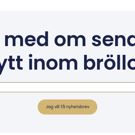
 med om sen
ytt inom bröll