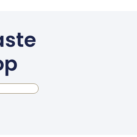
aste
op