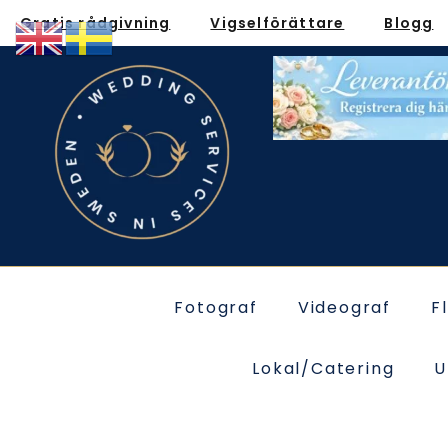
Gratis rådgivning
Vigselförättare
Blogg
Fotograf
Videograf
F
Lokal/Catering
U