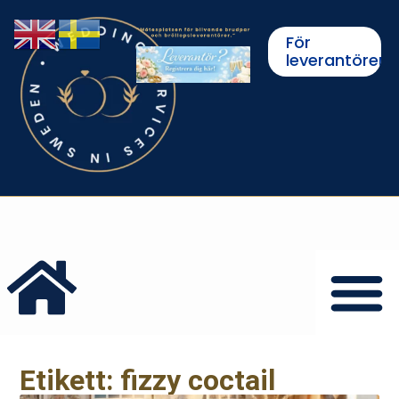
För
leverantörer
Etikett: fizzy coctail