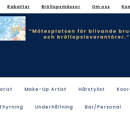
Rabatter
Bröllopsmässor
Om oss
Ko
lorist
Make-Up Artist
Hårstylist
Koor
thyrning
Underhållning
Bar/Personal