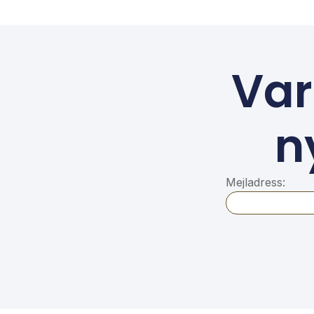
Var
n
Mejladress: