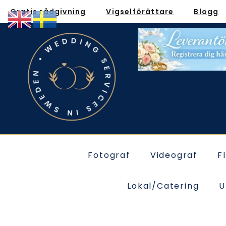
Gratis rådgivning
Vigselförättare
Blogg
Fotograf
Videograf
F
Lokal/Catering
U