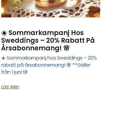
☀️ Sommarkampanj Hos
Sweddings – 20% Rabatt På
Årsabonnemang! 🌸
☀️ Sommarkampanj hos Sweddings – 20%
rabatt på årsabonnemang! 🌸 **Gäller
från 1 juni till
Läs Mer