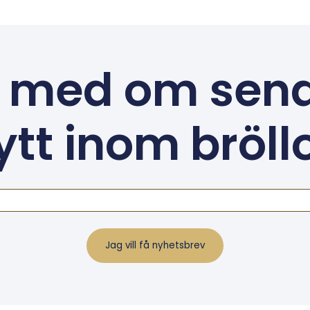
 med om sen
ytt inom bröll