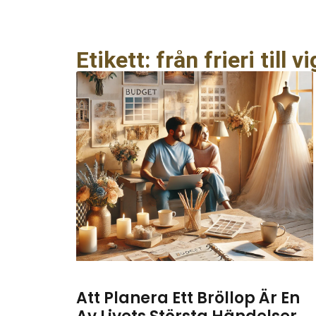
Etikett: från frieri till v
Att Planera Ett Bröllop Är En