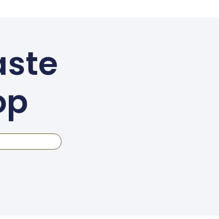
aste
op