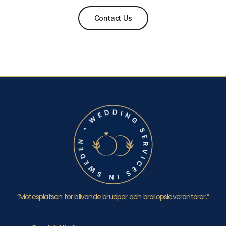
Contact Us
“Mötesplatsen för blivande brudpar och bröllopsleverantörer.”