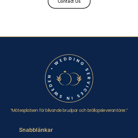
Contact Us
“Mötesplatsen för blivande brudpar och bröllopsleverantörer.”
Snabblänkar