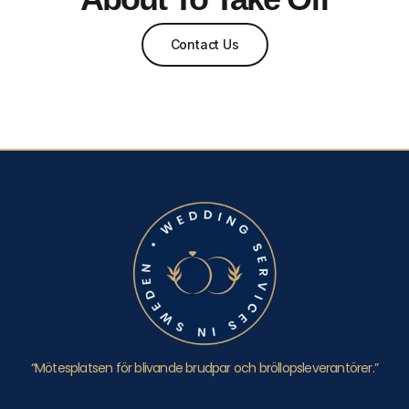
Contact Us
“Mötesplatsen för blivande brudpar och bröllopsleverantörer.”