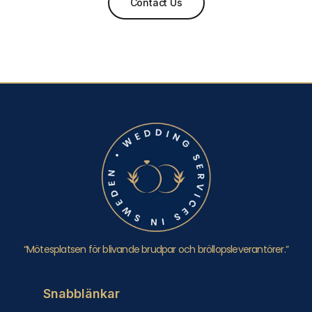
Contact Us
“Mötesplatsen för blivande brudpar och bröllopsleverantörer.”
Snabblänkar