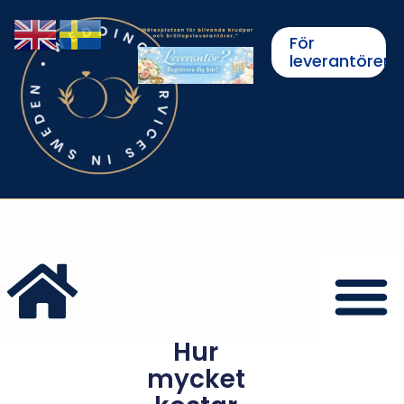
För
leverantörer
Hur
mycket