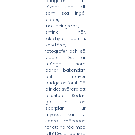
budgeten där ni
räknar upp allt
som ska ingå:
kläder,
inbjudningskort,
smink, hår,
lokalhyra, porslin,
servitörer,
fotografer och så
vidare. Det är
många som
börjar i bakändan
och skriver
budgeten först. Då
blir det svårare att
prioritera. Sedan
gör ni en
sparplan. Hur
mycket kan vi
spara i månaden
för att ha råd med
allt? Det är ganska