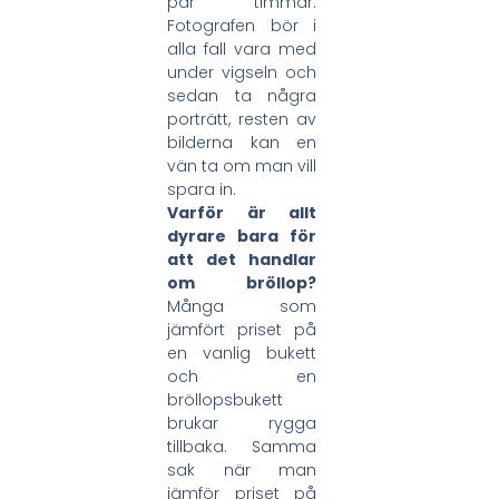
par timmar.
Fotografen bör i
alla fall vara med
under vigseln och
sedan ta några
porträtt, resten av
bilderna kan en
vän ta om man vill
spara in.
Varför är allt
dyrare bara för
att det handlar
om bröllop?
Många som
jämfört priset på
en vanlig bukett
och en
bröllopsbukett
brukar rygga
tillbaka. Samma
sak när man
jämför priset på