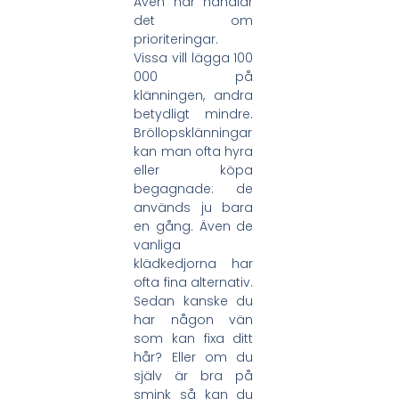
Även här handlar
det om
prioriteringar.
Vissa vill lägga 100
000 på
klänningen, andra
betydligt mindre.
Bröllopsklänningar
kan man ofta hyra
eller köpa
begagnade: de
används ju bara
en gång. Även de
vanliga
klädkedjorna har
ofta fina alternativ.
Sedan kanske du
har någon vän
som kan fixa ditt
hår? Eller om du
själv är bra på
smink så kan du