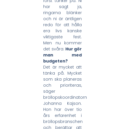
först tänker på. Ni
har sagt ja,
ringarna blänker
och ni är äntligen
redo för att hålla
era livs kanske
viktigaste fest.
Men nu kommer
det svåra:
Hur gör
man med
budgeten?
Det är mycket att
tänka på. Mycket
som ska planeras
och prioriteras,
säger
bröllopskoordinatorn
Johanna Kajson.
Hon har över tio
års erfarenhet i
bröllopsbranschen
och berättar att