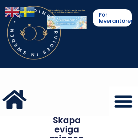
För
leverantörer
Skapa
eviga