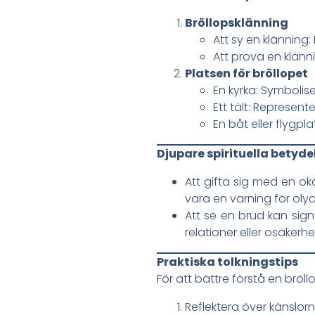
Bröllopsklänning
Att sy en klänning
Att prova en klänni
Platsen för bröllopet
En kyrka: Symbolis
Ett tält: Represent
En båt eller flygpla
Djupare spirituella betyde
Att gifta sig med en o
vara en varning för olyc
Att se en brud kan sig
relationer eller osäkerhe
Praktiska tolkningstips
För att bättre förstå en bröl
Reflektera över känslor