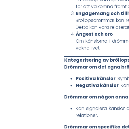
för att välkomna framti
Engagemang och till
Bröllopsdrömmar kan re
Detta kan vara relaterat 
Ångest och oro
Om känslorna i drömmen
vakna livet.
Kategorisering av bröll
Drömmar om det egna brö
Positiva känslor
: Symb
Negativa känslor
: Ka
Drömmar om någon annan
Kan signalera känslor a
relationer.
Drömmar om specifika det