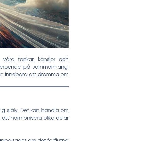
 våra tankar, känslor och
ra beroende på sammanhang,
 kan innebära att drömma om
 sig själv. Det kan handla om
 att harmonisera olika delar
 släppa taget om det förflutna