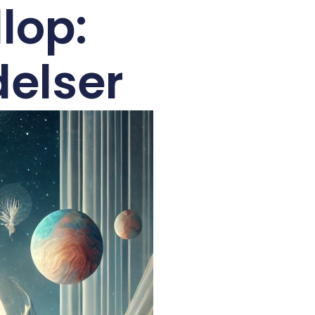
lop:
delser