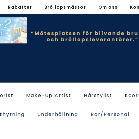
Rabatter
Bröllopsmässor
Om oss
Ko
lorist
Make-Up Artist
Hårstylist
Koor
thyrning
Underhållning
Bar/Personal