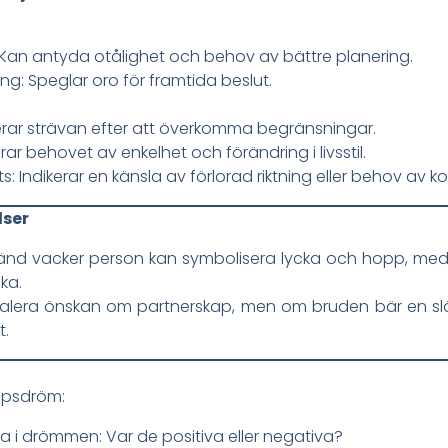
: Kan antyda otålighet och behov av bättre planering.
ng: Speglar oro för framtida beslut.
erar strävan efter att överkomma begränsningar.
erar behovet av enkelhet och förändring i livsstil.
ts: Indikerar en känsla av förlorad riktning eller behov av kon
lser
känd vacker person kan symbolisera lycka och hopp, me
ka.
nalera önskan om partnerskap, men om bruden bär en slö
t.
lopsdröm:
na i drömmen: Var de positiva eller negativa?