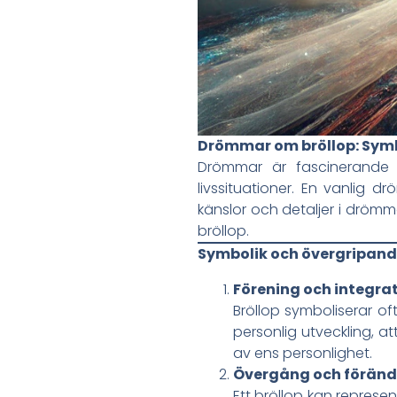
Drömmar om bröllop: Symb
Drömmar är fascinerande 
livssituationer. En vanlig
känslor och detaljer i dröm
bröllop.
Symbolik och övergripand
Förening och integra
Bröllop symboliserar of
personlig utveckling, a
av ens personlighet.
Övergång och föränd
Ett bröllop kan represent