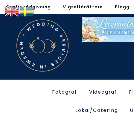
Gratis rådgivning
Vigselförättare
Blogg
Fotograf
Videograf
F
Lokal/Catering
U