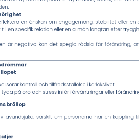
den.
hörighet
flektera en önskan om engagemang, stabilitet eller en 
till en specifik relation eller en allmän längtan efter tryggh
 är negativa kan det spegla rädsla för förändring, ansv
opsdrömmar
llopet
oliserar kontroll och tillfredsställelse i kärlekslivet.
n tyda på oro och stress inför förväntningar eller förändrin
s bröllop
v avundsjuka, särskilt om personerna har en koppling till
aljer