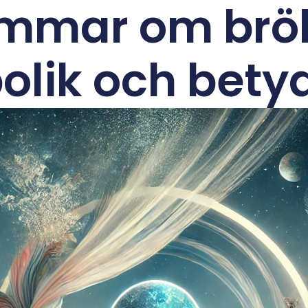
mmar om bröl
lik och bety