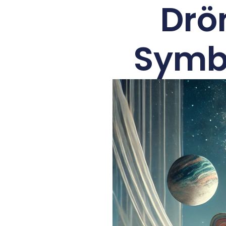
Drö
Symbo