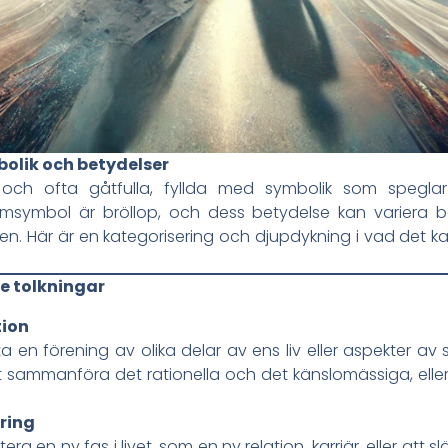
olik och betydelser
och ofta gåtfulla, fyllda med symbolik som speglar
 drömsymbol är bröllop, och dess betydelse kan varie
men. Här är en kategorisering och djupdykning i vad det
e tolkningar
tion
ta en förening av olika delar av ens liv eller aspekter av
tt sammanföra det rationella och det känslomässiga, eller
ring
era en ny fas i livet, som en ny relation, karriär, eller att