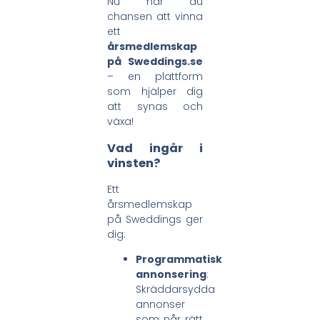
Nu har du
chansen att vinna
ett
årsmedlemskap
på Sweddings.se
– en plattform
som hjälper dig
att synas och
växa!
Vad ingår i
vinsten?
Ett
årsmedlemskap
på Sweddings ger
dig:
Programmatisk
annonsering
:
Skräddarsydda
annonser
som når rätt