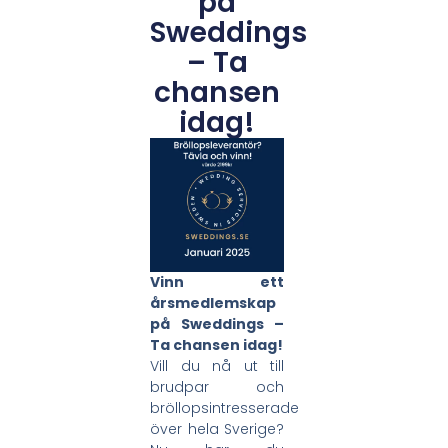
på
Sweddings
– Ta
chansen
idag!
Vinn ett
årsmedlemskap
på Sweddings –
Ta chansen idag!
Vill du nå ut till
brudpar och
bröllopsintresserade
över hela Sverige?