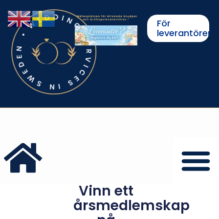
För
leverantörer
Vinn ett
årsmedlemskap