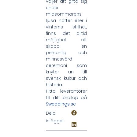
väljer att gifta sig
under
midsommarens
ljusa nätter eller i
vinterns stillhet,
finns det alltid
möjlighet att
skapa en
personlig och
minnesvärd
ceremoni som
knyter an till
svensk kultur och
historia.
Hitta leverantörer
till ditt bröllop på
Sweddings.se
Dela
inlägget: