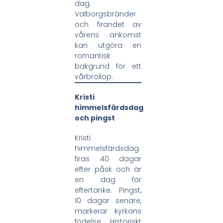
dag.
Valborgsbränder
och firandet av
vårens ankomst
kan utgöra en
romantisk
bakgrund för ett
vårbröllop.
Kristi
himmelsfärdsdag
och pingst
Kristi
himmelsfärdsdag
firas 40 dagar
efter påsk och är
en dag för
eftertanke. Pingst,
10 dagar senare,
markerar kyrkans
födelse. Historiskt