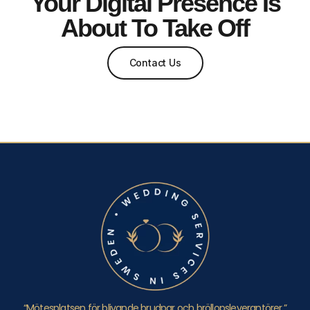
Your Digital Presence Is
About To Take Off
Contact Us
“Mötesplatsen för blivande brudpar och bröllopsleverantörer.”