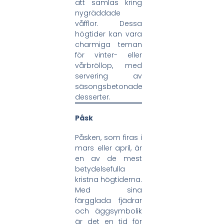
att samlas kring
nygräddade
våfflor. Dessa
högtider kan vara
charmiga teman
för vinter- eller
vårbröllop, med
servering av
säsongsbetonade
desserter.
Påsk
Påsken, som firas i
mars eller april, är
en av de mest
betydelsefulla
kristna högtiderna.
Med sina
färgglada fjädrar
och äggsymbolik
är det en tid för