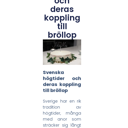
och
deras
koppling
till
bröllop
Svenska
högtider och
deras koppling
till bröllop
Sverige har en rik
tradition av
högtider, många
med anor som
sträcker sig långt