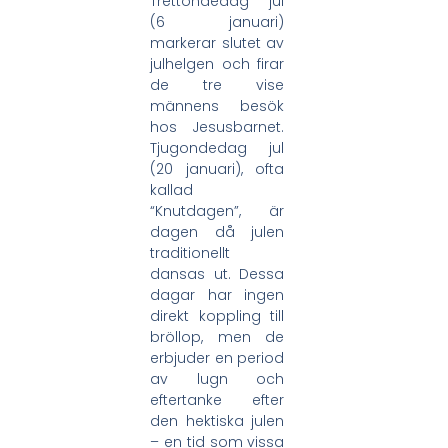
Trettondedag jul
(6 januari)
markerar slutet av
julhelgen och firar
de tre vise
männens besök
hos Jesusbarnet.
Tjugondedag jul
(20 januari), ofta
kallad
“Knutdagen”, är
dagen då julen
traditionellt
dansas ut. Dessa
dagar har ingen
direkt koppling till
bröllop, men de
erbjuder en period
av lugn och
eftertanke efter
den hektiska julen
– en tid som vissa