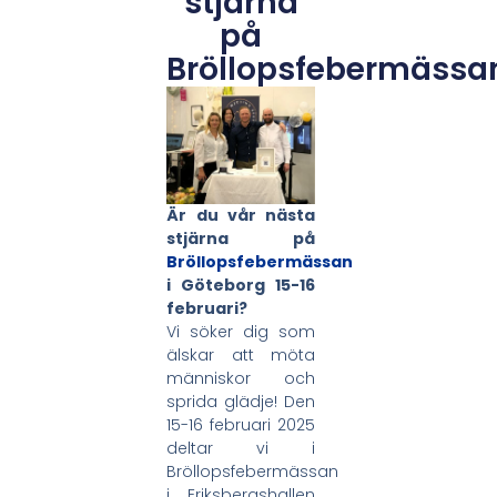
stjärna
på
Bröllopsfebermässa
Är du vår nästa
stjärna på
Bröllopsfebermässan
i Göteborg 15-16
februari?
Vi söker dig som
älskar att möta
människor och
sprida glädje! Den
15-16 februari 2025
deltar vi i
Bröllopsfebermässan
i Eriksbergshallen