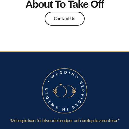
About To Take Off
Contact Us
“Mötesplatsen för blivande brudpar och bröllopsleverantörer.”