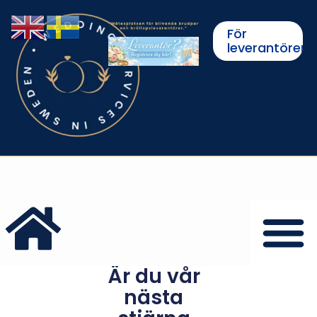
För
leverantörer
Är du vår
nästa