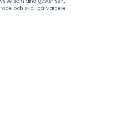
evelse som dina gäster sent
ade och skickliga Marcelle