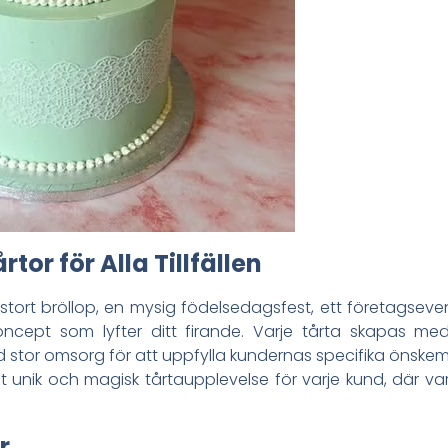
or för Alla Tillfällen
tort bröllop, en mysig födelsedagsfest, ett företagseven
oncept som lyfter ditt firande. Varje tårta skapas me
 stor omsorg för att uppfylla kundernas specifika önskem
lt unik och magisk tårtaupplevelse för varje kund, där var
r