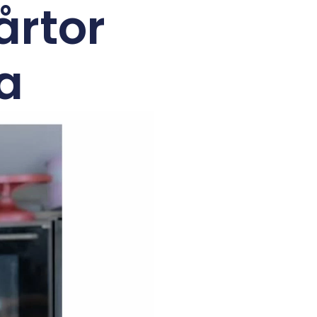
årtor
ta