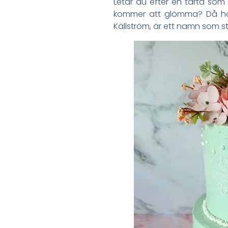
Letar du efter en tårta som
kommer att glömma? Då ha
Källström, är ett namn som står 