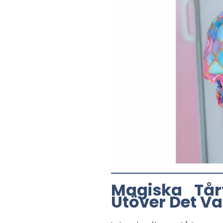
Magiska Tår
Utöver Det Va