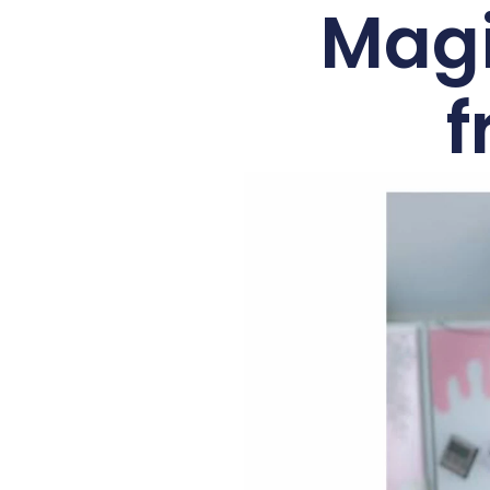
Magi
f