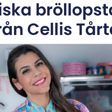
ska bröllopst
rån Cellis Tår