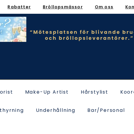
Rabatter
Bröllopsmässor
Om oss
Ko
lorist
Make-Up Artist
Hårstylist
Koor
thyrning
Underhållning
Bar/Personal