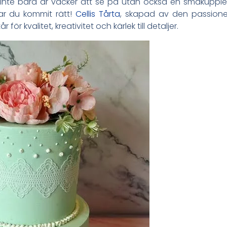
 inte bara är vacker att se på utan också en smakuppl
r du kommit rätt!
Cellis Tårta
, skapad av den passioner
för kvalitet, kreativitet och kärlek till detaljer.