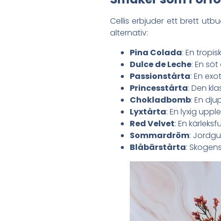
Cellis erbjuder ett brett ut
alternativ:
Pina Colada
: En tropi
Dulce de Leche
: En sö
Passionstårta
: En exo
Princesstårta
: Den kl
Chokladbomb
: En dju
Lyxtårta
: En lyxig upp
Red Velvet
: En kärleks
Sommardröm
: Jordgu
Blåbärstårta
: Skogen