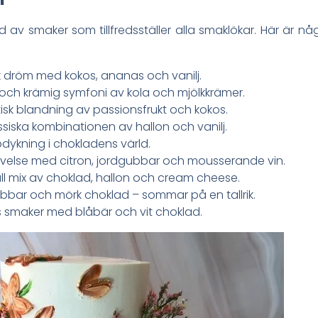
bud av smaker som tillfredsställer alla smaklökar. Här är 
sk dröm med kokos, ananas och vanilj.
t och krämig symfoni av kola och mjölkkrämer.
tisk blandning av passionsfrukt och kokos.
assiska kombinationen av hallon och vanilj.
pdykning i chokladens värld.
levelse med citron, jordgubbar och mousserande vin.
full mix av choklad, hallon och cream cheese.
bbar och mörk choklad – sommar på en tallrik.
s smaker med blåbär och vit choklad.