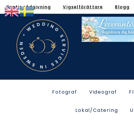
Gratis rådgivning
Vigselförättare
Blogg
Fotograf
Videograf
F
Lokal/Catering
U