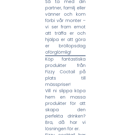
Så ta med din
partner, familj eller
vänner och kom
förbi vår monter –
vi ser fram emot
att träffa er och
hjälpa er att göra
er bröllopsdag
oförglömlig!
Köp fantastiska
produkter från
Fizzy Coctail på
plats till
mässpriser!
Vill ni slippa köpa
hem en massa
produkter för att
skapa den
perfekta drinken?
Bra, då har vi
lösningen för er.
Fizzy cocktail har