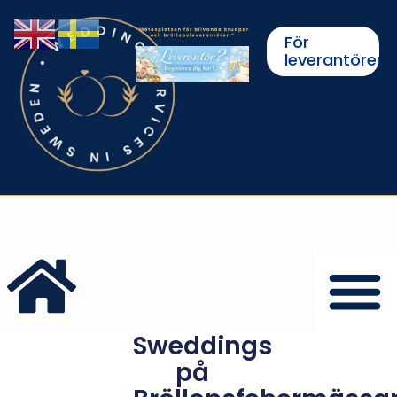
För
leverantörer
Sweddings
på