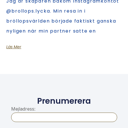
Jag är skaparen bakom Instagramkontot
@brollops.lycka. Min resa in i
bröllopsvärlden började faktiskt ganska
nyligen när min partner satte en
Läs Mer
Prenumerera
Mejladress: