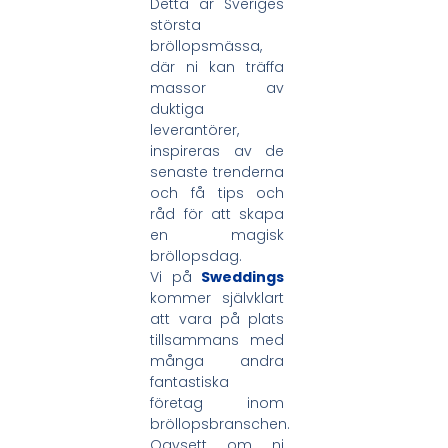
Detta är Sveriges
största
bröllopsmässa,
där ni kan träffa
massor av
duktiga
leverantörer,
inspireras av de
senaste trenderna
och få tips och
råd för att skapa
en magisk
bröllopsdag.
Vi på
Sweddings
kommer självklart
att vara på plats
tillsammans med
många andra
fantastiska
företag inom
bröllopsbranschen.
Oavsett om ni