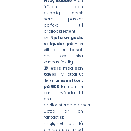
Fizzy Bubble
– en
fräsch och
bubblig dryck
som passar
perfekt till
bröllopsfesten!
🍬
Njuta av godis
vi bjuder på
– vi
vill att ert besök
hos oss ska
kännas festligt!
🎁
Vara med och
tävla
– vi lottar ut
flera
presentkort
på 500 kr
, som ni
kan använda till
era
bröllopsförberedelser!
Detta är en
fantastisk
möjlighet att få
direktkontakt med