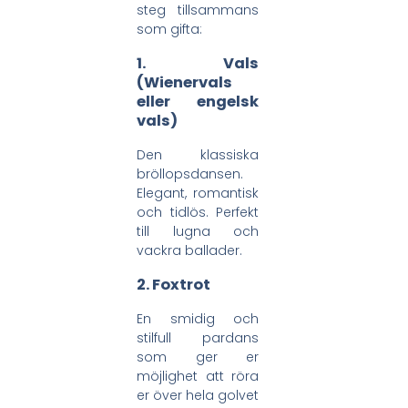
steg tillsammans
som gifta:
1.
Vals
(Wienervals
eller engelsk
vals)
Den klassiska
bröllopsdansen.
Elegant, romantisk
och tidlös. Perfekt
till lugna och
vackra ballader.
2.
Foxtrot
En smidig och
stilfull pardans
som ger er
möjlighet att röra
er över hela golvet