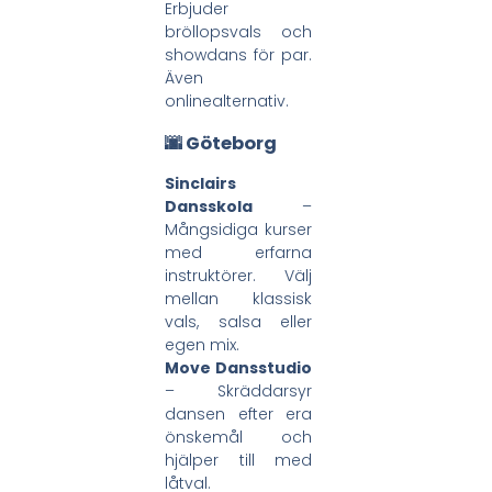
Erbjuder
bröllopsvals och
showdans för par.
Även
onlinealternativ.
🌆 Göteborg
Sinclairs
Dansskola
–
Mångsidiga kurser
med erfarna
instruktörer. Välj
mellan klassisk
vals, salsa eller
egen mix.
Move Dansstudio
– Skräddarsyr
dansen efter era
önskemål och
hjälper till med
låtval.