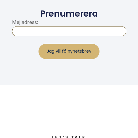
Prenumerera
Mejladress:
LET’S TALK