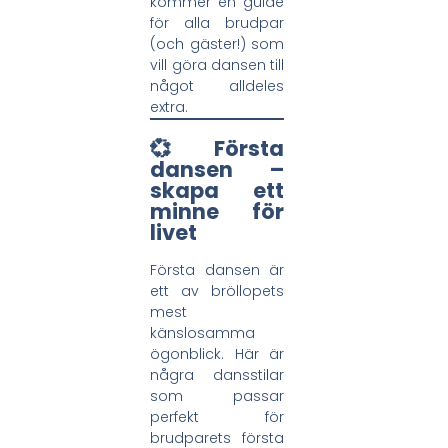
kommer en guide
för alla brudpar
(och gäster!) som
vill göra dansen till
något alldeles
extra.
💞 Första
dansen –
skapa ett
minne för
livet
Första dansen är
ett av bröllopets
mest
känslosamma
ögonblick. Här är
några dansstilar
som passar
perfekt för
brudparets första