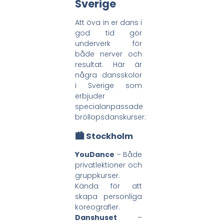
Sverige
Att öva in er dans i
god tid gör
underverk för
både nerver och
resultat. Här är
några dansskolor
i Sverige som
erbjuder
specialanpassade
bröllopsdanskurser:
🏙️ Stockholm
YouDance
– Både
privatlektioner och
gruppkurser.
Kända för att
skapa personliga
koreografier.
Danshuset
–