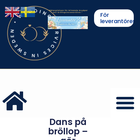
För
leverantörer
Dans på
bröllop –