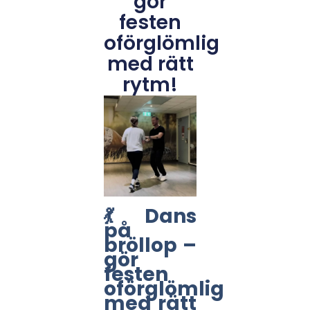
gör
festen
oförglömlig
med rätt
rytm!
💃 Dans
på
bröllop –
gör
festen
oförglömlig
med rätt