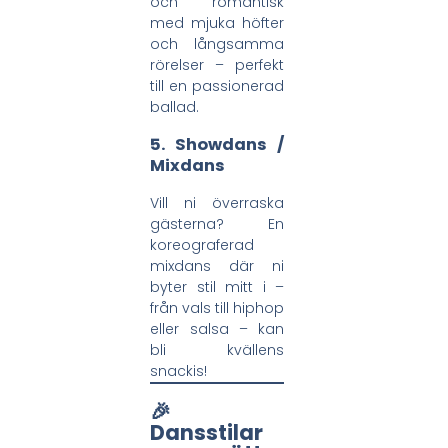
och romantisk
med mjuka höfter
och långsamma
rörelser – perfekt
till en passionerad
ballad.
5.
Showdans /
Mixdans
Vill ni överraska
gästerna? En
koreograferad
mixdans där ni
byter stil mitt i –
från vals till hiphop
eller salsa – kan
bli kvällens
snackis!
🎉
Dansstilar