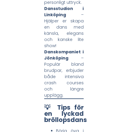
personligt uttryck.
Dansstudion i
Linköping
–
Hjälper er skapa
en dans med
känsla, elegans
och kanske lite
show!
Danskompaniet i
Jönköping
–
Populär bland
brudpar, erbjuder
både intensiva
crash courses
och längre
upplägg.
💡 Tips för
en lyckad
bröllopsdans
Börja öva i