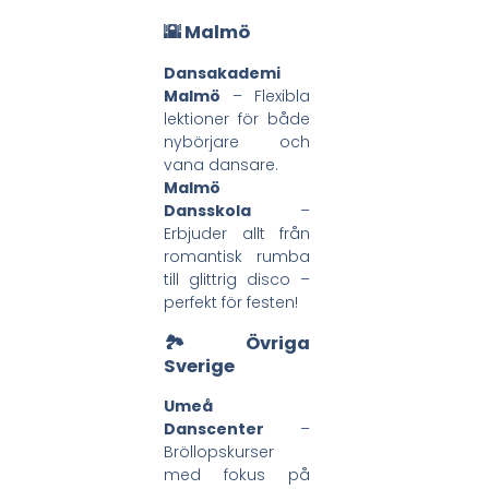
🌇 Malmö
Dansakademi
Malmö
– Flexibla
lektioner för både
nybörjare och
vana dansare.
Malmö
Dansskola
–
Erbjuder allt från
romantisk rumba
till glittrig disco –
perfekt för festen!
🏞️ Övriga
Sverige
Umeå
Danscenter
–
Bröllopskurser
med fokus på