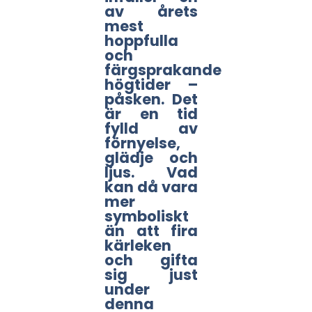
av årets
mest
hoppfulla
och
färgsprakande
högtider –
påsken. Det
är en tid
fylld av
förnyelse,
glädje och
ljus. Vad
kan då vara
mer
symboliskt
än att fira
kärleken
och gifta
sig just
under
denna