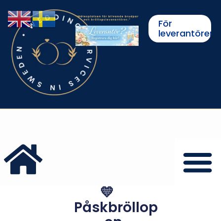
För
leverantörer
💛
Påskbröllop