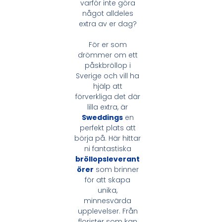
varför inte göra
något alldeles
extra av er dag?
För er som
drömmer om ett
påskbröllop i
Sverige och vill ha
hjälp att
förverkliga det där
lilla extra, är
Sweddings
en
perfekt plats att
börja på. Här hittar
ni fantastiska
bröllopsleverant
örer
som brinner
för att skapa
unika,
minnesvärda
upplevelser. Från
florister som kan