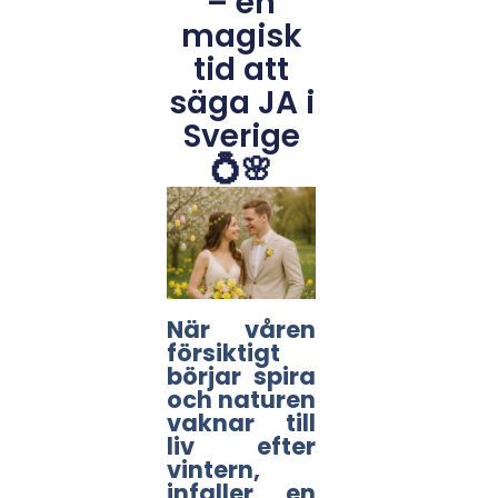
– en
magisk
tid att
säga JA i
Sverige
💍🌸
När våren
försiktigt
börjar spira
och naturen
vaknar till
liv efter
vintern,
infaller en