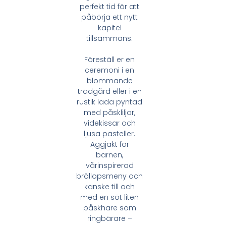
perfekt tid för att
påbörja ett nytt
kapitel
tillsammans.
Föreställ er en
ceremoni i en
blommande
trädgård eller i en
rustik lada pyntad
med påskliljor,
videkissar och
ljusa pasteller.
Äggjakt för
barnen,
vårinspirerad
bröllopsmeny och
kanske till och
med en söt liten
påskhare som
ringbärare –