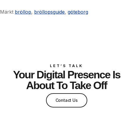
Märkt
bröllop
,
bröllopsguide
,
göteborg
LET’S TALK
Your Digital Presence Is
About To Take Off
Contact Us