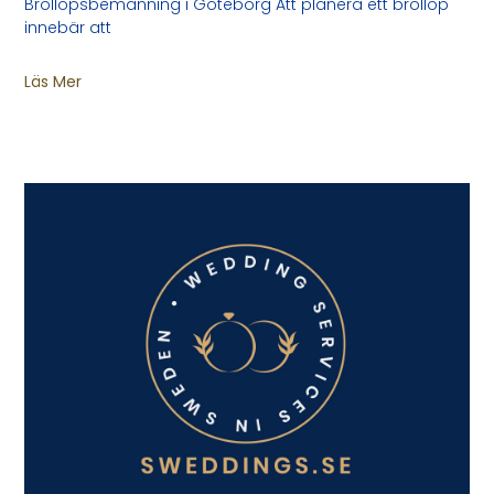
Bröllopsbemanning i Göteborg Att planera ett bröllop
innebär att
Läs Mer