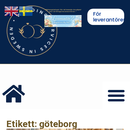
För
leverantörer
Etikett: göteborg