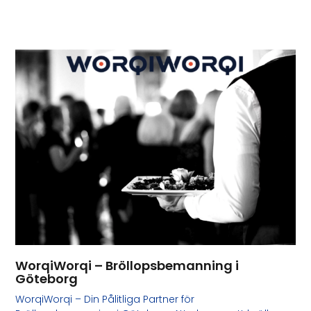
WorqiWorqi – Bröllopsbemanning i
Göteborg
WorqiWorqi – Din Pålitliga Partner för