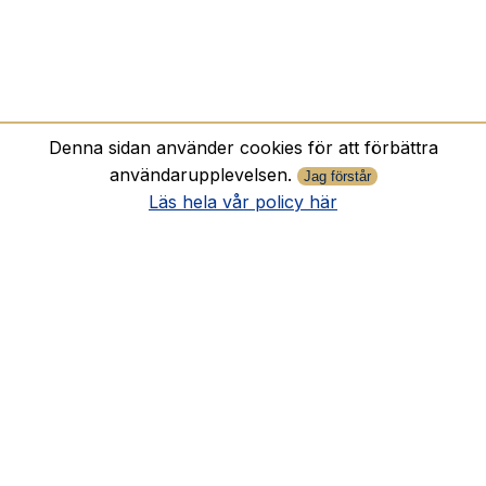
Denna sidan använder cookies för att förbättra
användarupplevelsen.
Jag förstår
Läs hela vår policy här
Vi ställer frågor till Emelie Knutsson, MUA
på Sweddings
Vi ställer några frågor till Emelie Knutsson en ofta
efterfrågad MUA som är registrerad på
Läs Mer