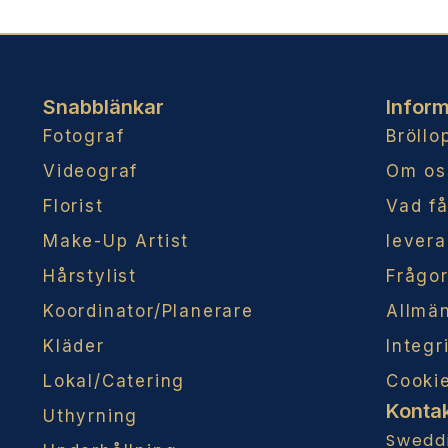
Snabblänkar
Inform
Fotograf
Bröllo
Videograf
Om os
Florist
Vad f
Make-Up Artist
levera
Hårstylist
Frågor
Koordinator/Planerare
Allmän
Kläder
Integr
Lokal/Catering
Cookie
Konta
Uthyrning
Swedd