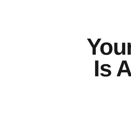
Your
Is 