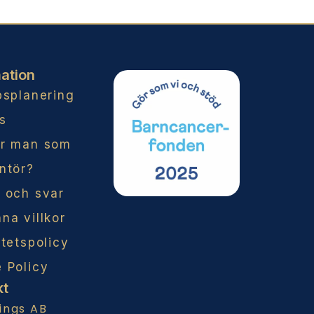
ation
psplanering
s
år man som
ntör?
 och svar
na villkor
itetspolicy
 Policy
kt
ings AB