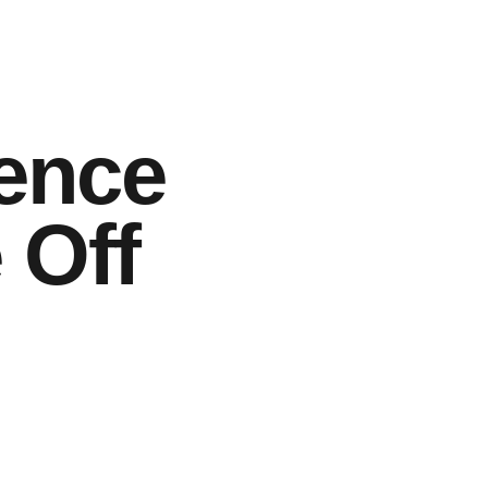
sence
 Off