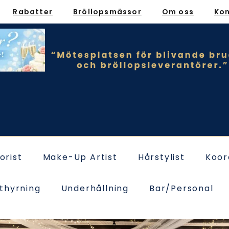
Rabatter
Bröllopsmässor
Om oss
Ko
lorist
Make-Up Artist
Hårstylist
Koor
thyrning
Underhållning
Bar/Personal