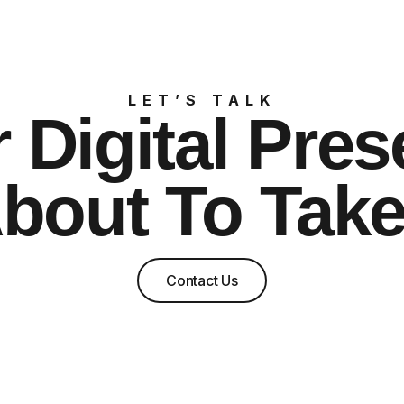
LET’S TALK
 Digital Pre
About To Take
Contact Us