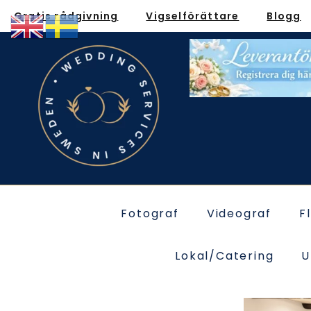
Gratis rådgivning
Vigselförättare
Blogg
Fotograf
Videograf
F
Lokal/Catering
U