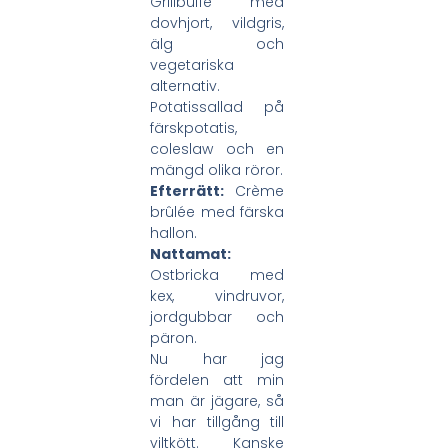
Grillbuffé med
dovhjort, vildgris,
älg och
vegetariska
alternativ.
Potatissallad på
färskpotatis,
coleslaw och en
mängd olika röror.
Efterrätt:
Crème
brûlée med färska
hallon.
Nattamat:
Ostbricka med
kex, vindruvor,
jordgubbar och
päron.
Nu har jag
fördelen att min
man är jägare, så
vi har tillgång till
viltkött. Kanske