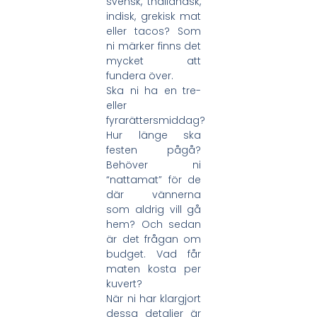
svensk, thailändsk,
indisk, grekisk mat
eller tacos? Som
ni märker finns det
mycket att
fundera över.
Ska ni ha en tre-
eller
fyrarättersmiddag?
Hur länge ska
festen pågå?
Behöver ni
“nattamat” för de
där vännerna
som aldrig vill gå
hem? Och sedan
är det frågan om
budget. Vad får
maten kosta per
kuvert?
När ni har klargjort
dessa detaljer är