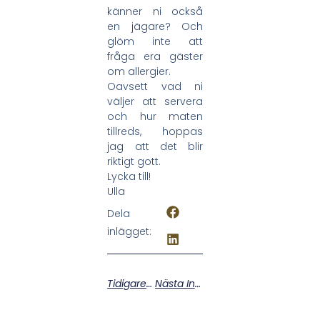
känner ni också
en jägare? Och
glöm inte att
fråga era gäster
om allergier.
Oavsett vad ni
väljer att servera
och hur maten
tillreds, hoppas
jag att det blir
riktigt gott.
Lycka till!
Ulla
Dela
inlägget:
Tidigare Inlägg
Nästa Inlägg