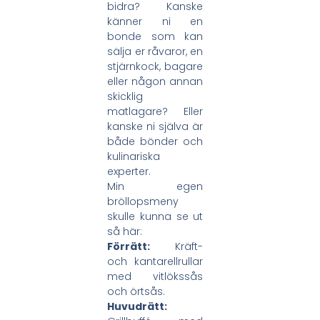
bidra? Kanske
känner ni en
bonde som kan
sälja er råvaror, en
stjärnkock, bagare
eller någon annan
skicklig
matlagare? Eller
kanske ni själva är
både bönder och
kulinariska
experter.
Min egen
bröllopsmeny
skulle kunna se ut
så här:
Förrätt:
Kräft-
och kantarellrullar
med vitlökssås
och örtsås.
Huvudrätt: