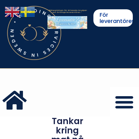
För
leverantörer
Tankar
kring