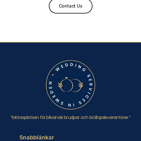
Contact Us
“Mötesplatsen för blivande brudpar och bröllopsleverantörer.”
Snabblänkar