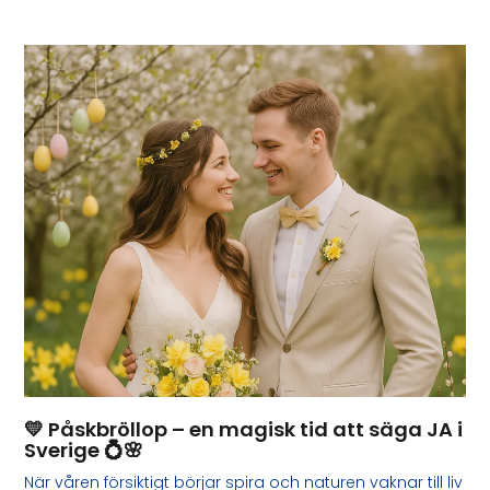
💛 Påskbröllop – en magisk tid att säga JA i
Sverige 💍🌸
När våren försiktigt börjar spira och naturen vaknar till liv