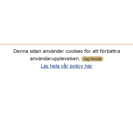
Denna sidan använder cookies för att förbättra
användarupplevelsen.
Jag förstår
Läs hela vår policy här
Facebookgruppen “Bröllop ok med reklam”
Facebookgruppen “Bröllop ok med reklam” –
Mötesplatsen för brudpar och bröllopsleverantörer
Planerar du bröllop och
Läs Mer